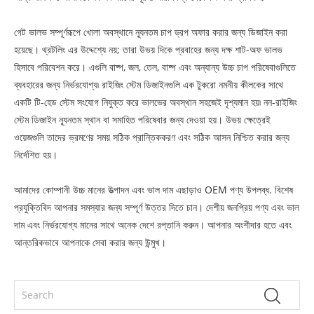
গেট ভালভ সম্পূর্ণরূপে খোলা অবস্থানে ন্যূনতম চাপ ড্রপ অফার করার জন্য ডিজাইন করা
হয়েছে। থ্রটলিং এর উদ্দেশ্যে নয়; তারা উভয় দিকে প্রবাহের জন্য দক্ষ শাট-অফ ভালভ
হিসাবে পরিবেশন করে। এগুলি বাষ্প, জল, তেল, বাষ্প এবং অন্যান্য উচ্চ চাপ পরিষেবাগুলিতে
ব্যবহারের জন্য নির্ভরযোগ্য৷ রাইজিং স্টেম ডিজাইনগুলি এক টুকরো নমনীয় কীলকের সাথে
একটি টি-হেড স্টেম সংযোগ নিযুক্ত করে ভালভের অবস্থান সহজেই দৃশ্যমান হয়৷ নন-রাইজিং
স্টেম ডিজাইন ন্যূনতম স্থান বা সমাহিত পরিষেবার জন্য দেওয়া হয়। উভয় ক্ষেত্রেই
ওয়েজগুলি তাদের ভ্রমণের সময় সঠিক প্রান্তিককরণ এবং সঠিক আসন নিশ্চিত করার জন্য
নির্দেশিত হয়।
আমাদের কোম্পানী উচ্চ মানের উত্পাদন এবং ভাল দাম এছাড়াও OEM পণ্য উপলব্ধ. বিশেষ
প্রযুক্তিবিদ আপনার সমস্যার জন্য সম্পূর্ণ উত্তর দিতে চান। দেশীয় জনপ্রিয় পণ্য এবং ভাল
দাম এবং নির্ভরযোগ্য মানের সাথে অনেক দেশে রপ্তানি করুন। আপনার অংশীদার হতে এবং
আন্তরিকভাবে আপনাকে সেবা করার জন্য উন্মুখ।