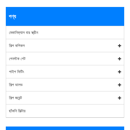
পণ্য
মেকানিক্যাল বার স্ক্রীন
শিল্প কপিকল
পেনস্টক গেট
পাইপ ফিটিং
শিল্প ভালভ
শিল্প জয়েন্ট
ছাঁকনি ফিল্টার