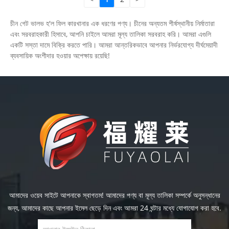
চীন গেট ভালভ হ'ল ফিল কারখানার এক ধরণের পণ্য। চীনের অন্যতম শীর্ষস্থানীয় নির্মাতারা
এবং সরবরাহকারী হিসাবে, আপনি চাইলে আমরা মূল্য তালিকা সরবরাহ করি। আমরা এগুলি
একটি সস্তা দামে বিক্রি করতে পারি। আমরা আন্তরিকভাবে আপনার নির্ভরযোগ্য দীর্ঘমেয়াদী
ব্যবসায়িক অংশীদার হওয়ার অপেক্ষায় রয়েছি!
আমাদের ওয়েব সাইটে আপনাকে স্বাগতম! আমাদের পণ্য বা মূল্য তালিকা সম্পর্কে অনুসন্ধানের
জন্য, আমাদের কাছে আপনার ইমেল ছেড়ে দিন এবং আমরা 24 ঘন্টার মধ্যে যোগাযোগ করা হবে.