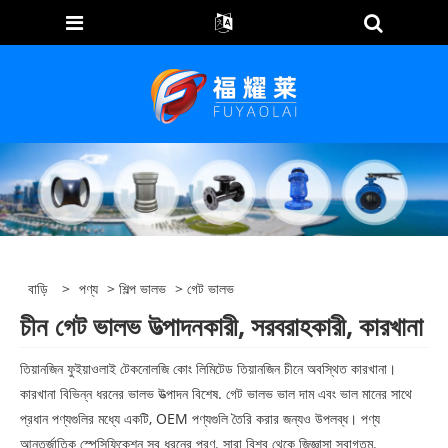
বাড়ি
>
পণ্য
>
শিল্প ভালভ
> গেট ভালভ
চীন গেট ভালভ উত্পাদনকারী, সরবরাহকারী, কারখানা
তিয়ানজিন ফুইয়াওলাই টেকনোলজি কোং লিমিটেড তিয়ানজিন চীনে অবস্থিত কারখানা।
কারখানা বিভিন্ন ধরনের ভালভ উত্পাদন বিশেষ. গেট ভালভ ভাল দাম এবং ভাল মানের সাথে
প্রধান পণ্যগুলির মধ্যে একটি, OEM পণ্যগুলি তৈরি করার জন্যও উপলব্ধ। পণ্য
আন্তর্জাতিক স্পেসিফিকেশন সব ধরনের পূরণ. সারা বিশ্ব থেকে জিজ্ঞাসা স্বাগতম.