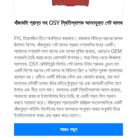
খাঁজকাটা প্রান্ত সহ OSY স্থিতিস্থাপক আসনযুক্ত গেট ভালভ
FYL তিয়ানজিন চীনে অবস্থিত কারখানা। কারখানা বিভিন্ন ধরনের ভালভ
উত্পাদন বিশেষ. খাঁজযুক্ত গেট ভালভ প্রধান পণ্যগুলির মধ্যে একটি।
আমাদের পণ্যগুলি ভাল মানের এবং দামের সুবিধা রয়েছে, এছাড়াও OEM
পণ্যগুলি তৈরি করার জন্য কোম্পানি উপলব্ধ। সারা বিশ্ব থেকে জিজ্ঞাসা
স্বাগতম. OSY রেসিলিয়েন্ট সিটেড গেট ভালভ উইথ গ্রুভড এন্ডস হল
একটি বিশেষ ধরনের গেট ভালভ যা বিভিন্ন শিল্প ও অগ্নি সুরক্ষা ব্যবস্থায়
ব্যবহৃত হয়। এটিতে একটি বাইরের স্টেম এবং জোয়াল রয়েছে, যার অর্থ
ভালভের স্টেমটি ভালভ বডির বাইরে উন্মুক্ত হয় এবং ভালভটি চালিত হলে
উপরে এবং নীচে চলে যায়। ভালভের একটি স্থিতিস্থাপক আসন রয়েছে,
সাধারণত রাবার বা ইলাস্টোমার দিয়ে তৈরি, যা একটি শক্ত সিল প্রদান
করতে সহায়তা করে। খাঁজযুক্ত প্রান্তগুলি যান্ত্রিক সংযোগগুলিকে একটি
খাঁজযুক্ত পাইপিং সিস্টেমের সাথে ভালভকে সংযুক্ত করার অনুমতি দিয়ে
ইনস্টলেশনকে সহজ এবং দ্রুত করে তোলে।
আরও পড়ুন