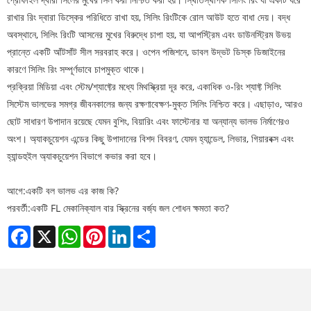
রাখার রিং দ্বারা ডিস্কের পরিধিতে রাখা হয়, সিলিং রিংটিকে রোল আউট হতে বাধা দেয়। বদ্ধ
অবস্থানে, সিলিং রিংটি আসনের মুখের বিরুদ্ধে চাপা হয়, যা আপস্ট্রিম এবং ডাউনস্ট্রিম উভয়
প্রান্তে একটি আঁটসাঁট সীল সরবরাহ করে। ওপেন পজিশনে, ডাবল উদ্ভট ডিস্ক ডিজাইনের
কারণে সিলিং রিং সম্পূর্ণভাবে চাপমুক্ত থাকে।
প্রক্রিয়া মিডিয়া এবং স্টেম/শ্যাফ্টের মধ্যে মিথস্ক্রিয়া দূর করে, একাধিক ও-রিং শ্যাফ্ট সিলিং
সিস্টেম ভালভের সমগ্র জীবনকালের জন্য রক্ষণাবেক্ষণ-মুক্ত সিলিং নিশ্চিত করে। এছাড়াও, আরও
ছোট সাধারণ উপাদান রয়েছে যেমন বুশিং, বিয়ারিং এবং ফাস্টেনার যা অন্যান্য ভালভ নির্মাণেরও
অংশ। অ্যাকচুয়েশন এন্ডের কিছু উপাদানের বিশদ বিবরণ, যেমন হ্যান্ডেল, লিভার, গিয়ারবক্স এবং
হ্যান্ডহুইল অ্যাকচুয়েশন বিভাগে কভার করা হবে।
আগে:
একটি বল ভালভ এর কাজ কি?
পরবর্তী:
একটি FL মেকানিক্যাল বার স্ক্রিনের বর্জ্য জল শোধন ক্ষমতা কত?
Facebook
X
WhatsApp
Pinterest
LinkedIn
Share