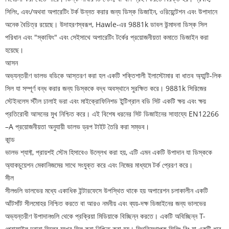
সিলিং, এবং/অথবা অপারেটিং টর্ক উন্নত করার জন্য ডিস্ক ডিজাইন, ওরিয়েন্টেশন এবং উপাদানে
অনেক বৈচিত্র রয়েছে। উদাহরণস্বরূপ, Hawle-এর 9881k ডাবল উন্মাদনা ডিস্ক সিল
পরিধান এবং "স্কাফিং" এবং সেইসাথে অপারেটিং টর্কের প্রয়োজনীয়তা কমাতে ডিজাইন করা
হয়েছে।
আসন
অভ্যন্তরীণ ভালভ বডিকে আস্তরণ করা হল একটি শক্তিশালী ইলাস্টোমার বা ধাতব অ্যান্টি-লিক
সিল যা সম্পূর্ণ বন্ধ করার জন্য ডিস্ককে বদ্ধ অবস্থানে সুরক্ষিত করে। 9881k সিরিজের
স্টেইনলেস স্টীল ঢালাই ভরা এবং মাইক্রোফিনিশড ইন্টিগ্রাল বডি সিট একটি ক্ষয় এবং ক্ষয়
প্রতিরোধী আসনের মুখ নিশ্চিত করে। এই বিশেষ ধরনের সিট ডিজাইনের সাহায্যে EN12266
–A প্রয়োজনীয়তা অনুযায়ী ভালভ ড্রপ টাইট তৈরি করা সম্ভব।
কান্ড
ভালভ শ্যাফ্ট, প্রায়শই স্টেম হিসাবেও উল্লেখ করা হয়, এটি এমন একটি উপাদান যা ডিস্ককে
অ্যাকচুয়েশন মেকানিজমের সাথে সংযুক্ত করে এবং নিজের মাধ্যমে টর্ক প্রেরণ করে।
সীল
সীলগুলি ভালভের মধ্যে একাধিক ইন্টারফেসে উপস্থিত থাকে হয় অপারেশন চলাকালীন একটি
আঁটসাঁট সীলমোহর নিশ্চিত করতে বা আরও নমনীয় এবং ব্যয়-দক্ষ ডিজাইনের জন্য ভালভের
অভ্যন্তরীণ উপাদানগুলি থেকে প্রক্রিয়া মিডিয়াকে বিচ্ছিন্ন করতে। একটি অবিচ্ছিন্ন T-
প্রোফাইল দ্বারা সিলের মুখের সিল করা নিশ্চিত করা হয়। স্থিতিস্থাপক সিলিং রিং যা একটি ধরে