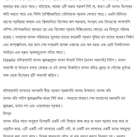
ব্যবহার করা যেতে পারে। যাইহোক, আমরা এটি করার পরামর্শ দিই না, কারণ এটি ভালভ ডিস্কের
ক্ষতি করতে পারে এবং সিলিং বৈশিষ্ট্যগুলিতে নেতিবাচক প্রভাব ফেলতে পারে। এগুলি বিভিন্ন
ধরণের প্রক্রিয়া মাধ্যম এবং শিল্পগুলিতে বিশেষত জল সরবরাহ, সংগ্রহ এবং বিতরণের পাশাপাশি
পাম্পিং স্টেশনগুলিতে ব্যবহৃত হয় এবং বিশেষত প্রবাহ বিচ্ছিন্নতার ক্ষেত্রে এর বিস্তৃত পরিসর
রয়েছে। অন্যান্য ভালভ পরিবারের তুলনায় তাদের কয়েকটি প্রধান সুবিধা হল তাদের সাধারণ নির্মাণ
এবং কম্প্যাক্টনেস, যার ফলে শেষ পণ্যগুলি হালকা ওজনের এবং কম খরচে এবং ছোট ইনস্টলেশন
পদচিহ্ন এবং দ্রুত অ্যাকচুয়েশন গতির সাথে।
Hawle বাটারফ্লাই ভালভ ফ্ল্যাঞ্জযুক্ত ডাবল উদ্ভট টাইপ (ডাবল অফসেট) টাইপ। ডাবল
অফসেট বা উদ্বেগ বলতে বোঝায় যে এই ভালভ ডিজাইনে ভালভ বডির কেন্দ্র বা স্টেমের ঘূর্ণনের
অক্ষ থেকে ডিস্কের দুটি অফসেট জড়িত।
বাটারফ্লাই ভালভের অংশগুলি নীচে প্রধান প্রজাপতি ভালভ উপাদান: ভালভ বডি
ভালভ বডি পাইপ ফ্ল্যাঞ্জগুলির মধ্যে ফিট করে - সবচেয়ে সাধারণ শেষ সংযোগের ধরনগুলি হল
ফ্ল্যাঞ্জড, ডাবল লগ এবং ওয়েফারের প্রকার।
ডিস্ক
ভালভ বডির সাথে সংযুক্ত ডিস্কটি একটি গেট হিসাবে কাজ করে যা তরল প্রবাহ বন্ধ করে বা
থ্রোটল করে; এটি একটি গেট ভালভের একটি গেট, বা একটি বল ভালভের একটি বলের সমতুল্য
বিবেচনা করা যেতে পারে। ডিস্ক সাধারণত স্টেম, বা খাদ গ্রহণ করতে বিরক্ত হয়। প্রবাহ,