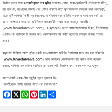
নির্বাচন করার সময় ক
মেকানিক্যাল বার স্ক্রীন
, উপাদান (যেমন, জারা-প্রতিরোধী স্টেইনলেস স্টীল),
বার ব্যবধান, সরঞ্জামের আকার এবং মোটর শক্তির মতো মূল বিষয়গুলি বিবেচনা করা গুরুত্বপূর্ণ,
যাতে এটি আপনার নির্দিষ্ট প্রক্রিয়াকরণের পরিমাণ এবং সাইটের অবস্থার সাথে মানানসই হয়।
আমরা আপনাকে আমাদের অফিসিয়াল ওয়েবসাইট দেখার জন্য আমন্ত্রণ জানাচ্ছি:
[www.fuyaolaivalve.com]। Fuyaolai ভালভ কাস্টমাইজযোগ্য বিকল্প, নির্ভরযোগ্য
গুণমান এবং প্রতিযোগী মূল্যের সাথে মেকানিক্যাল বার স্ক্রীন মডেলের বিস্তৃত পরিসর অফার
করে।
বর্জ্য জল চিকিত্সা দক্ষতা বৃদ্ধি একটি উচ্চ-কর্মক্ষমতা স্ক্রীনিং সিস্টেমের সাথে শুরু হয়! পরিদর্শন
[
www.fuyaolaivalve.com
] আজ আমাদের মেকানিক্যাল বার স্ক্রীন পণ্য অন্বেষণ
করতে. আপনার জল শোধন প্রক্রিয়াকে আরও স্মার্ট, নিরাপদ এবং আরও দক্ষ করে তুলুন!
আগে:
একটি একক-বিম গ্যান্ট্রি ক্রেন ব্যবহার কি?
পরবর্তী:
ঝুড়ি ফিল্টার কাজের নীতি এবং নির্বাচন কি?
Facebook
X
WhatsApp
Pinterest
LinkedIn
Share