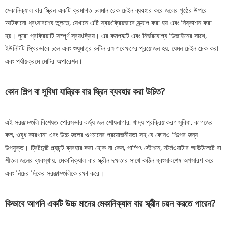
মেকানিক্যাল বার স্ক্রিন একটি ক্রমাগত চলমান রেক চেইন ব্যবহার করে জলের পৃষ্ঠের উপরে
আটকানো ধ্বংসাবশেষ তুলতে, যেখানে এটি স্বয়ংক্রিয়ভাবে স্ক্র্যাপ করা হয় এবং নিষ্কাশন করা
হয়। পুরো প্রক্রিয়াটি সম্পূর্ণ স্বয়ংক্রিয়। এর কমপ্যাক্ট এবং নির্ভরযোগ্য ডিজাইনের সাথে,
ইউনিটটি স্থিরভাবে চলে এবং শুধুমাত্র রুটিন রক্ষণাবেক্ষণের প্রয়োজন হয়, যেমন চেইন চেক করা
এবং পর্যায়ক্রমে মোটর অপারেশন।
কোন শিল্প বা সুবিধা যান্ত্রিক বার স্ক্রিন ব্যবহার করা উচিত?
এই সরঞ্জামগুলি বিশেষত পৌরসভার বর্জ্য জল শোধনাগার, খাদ্য প্রক্রিয়াকরণ সুবিধা, কাগজের
কল, ওষুধ কারখানা এবং উচ্চ জলের গুণমানের প্রয়োজনীয়তা সহ যে কোনও শিল্পের জন্য
উপযুক্ত। ট্রিটমেন্ট প্ল্যান্টে ব্যবহার করা হোক না কেন, পাম্পিং স্টেশনে, স্টর্মওয়াটার আউটলেটে বা
শীতল জলের ব্যবস্থায়, মেকানিক্যাল বার স্ক্রীন দক্ষতার সাথে কঠিন ধ্বংসাবশেষ অপসারণ করে
এবং নিচের দিকের সরঞ্জামগুলিকে রক্ষা করে।
কিভাবে আপনি একটি উচ্চ মানের মেকানিক্যাল বার স্ক্রীন চয়ন করতে পারেন?