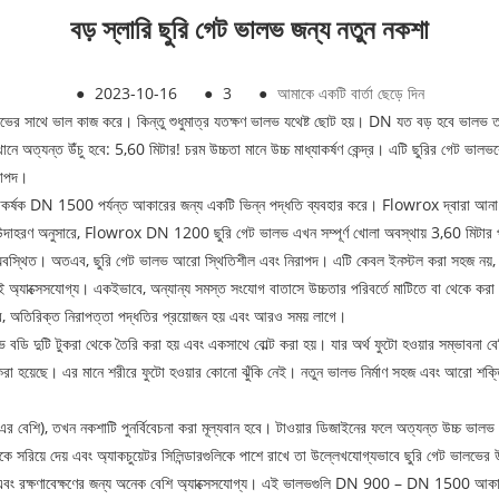
বড় স্লারি ছুরি গেট ভালভ জন্য নতুন নকশা
●
2023-10-16
●
3
●
আমাকে একটি বার্তা ছেড়ে দিন
ট ভালভের সাথে ভাল কাজ করে। কিন্তু শুধুমাত্র যতক্ষণ ভালভ যথেষ্ট ছোট হয়। DN যত বড় হবে
ে অত্যন্ত উঁচু হবে: 5,60 মিটার! চরম উচ্চতা মানে উচ্চ মাধ্যাকর্ষণ কেন্দ্র। এটি ছুরির গেট ভ
িরাপদ।
1500 পর্যন্ত আকারের জন্য একটি ভিন্ন পদ্ধতি ব্যবহার করে। Flowrox দ্বারা আনা উদ্ভাবন 
রের উদাহরণ অনুসারে, Flowrox DN 1200 ছুরি গেট ভালভ এখন সম্পূর্ণ খোলা অবস্থায় 3,60 মিটা
 নীচে অবস্থিত। অতএব, ছুরি গেট ভালভ আরো স্থিতিশীল এবং নিরাপদ। এটি কেবল ইনস্টল করা সহজ নয়
জেই অ্যাক্সেসযোগ্য। একইভাবে, অন্যান্য সমস্ত সংযোগ বাতাসে উচ্চতার পরিবর্তে মাটিতে বা থেকে করা
করে, অতিরিক্ত নিরাপত্তা পদ্ধতির প্রয়োজন হয় এবং আরও সময় লাগে।
বডি দুটি টুকরা থেকে তৈরি করা হয় এবং একসাথে বোল্ট করা হয়। যার অর্থ ফুটো হওয়ার সম্ভাবনা ব
়েছে। এর মানে শরীরে ফুটো হওয়ার কোনো ঝুঁকি নেই। নতুন ভালভ নির্মাণ সহজ এবং আরো শক্তিশালী. ক
 বেশি), তখন নকশাটি পুনর্বিবেচনা করা মূল্যবান হবে। টাওয়ার ডিজাইনের ফলে অত্যন্ত উচ্চ ভালভ
 সরিয়ে দেয় এবং অ্যাকচুয়েটর সিলিন্ডারগুলিকে পাশে রাখে তা উল্লেখযোগ্যভাবে ছুরি গেট ভালভের 
জ এবং রক্ষণাবেক্ষণের জন্য অনেক বেশি অ্যাক্সেসযোগ্য। এই ভালভগুলি DN 900 – DN 1500 আকার