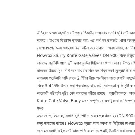
ঐতিহ্যগত অ্যাকচুয়েটরের টাওয়ার ডিজাইন সাধারণত স্লারি ছুরি গে
দরকার। টাওয়ার ডিজাইন ব্যবহার করে, এর অর্থ হল ভালভটি খোলা অবস্থান
রক্ষণাবেক্ষণের জন্য অ্যাক্সেস করা কঠিন করে তোলে। অন্য কথায়, কম ন
Flowrox Slurry Knife Gate Valves DN 900 থেকে চিত্তাকর্ষক DN 
ভালভের প্রতিটি পাশে দুটি অ্যাকচুয়েটর সিলিন্ডার স্থাপন করে। উপ
ভালভের উচ্চতা খুব বেশি কমে যাওয়ার মানে হল মাধ্যাকর্ষণ কেন্দ্রটি
অ্যাক্সেস পয়েন্টগুলি মাটি থেকে 2 মিটার নীচে অবস্থিত যাতে সেগুলি সহ
থেকে 3-4 মিটার উপরে করা প্রয়োজন, যা একটি নিরাপত্তা ঝুঁকি সৃষ্টি 
আরেকটি পরিবর্তন ছুরির গেট ভালভের শরীরে রয়েছে। প্রচলিতভাবে, ভালভ 
Knife Gate Valve Body এখন সম্পূর্ণভাবে এক টুকরোতে নিক্ষেপ করা হয
সঞ্চয়.
এখন থেকে, যখন বড় স্লারি ছুরি গেট ভালভের প্রয়োজন হয় (DN 900 এর
জন্য নাগালের বাইরে। Flowrox দ্বারা আনা নকশা যা সিলিন্ডার টাওয়ারকে
ফ্লোরক্স স্লারি নাইফ গেট ভালভগুলি আরও কমপ্যাক্ট, ইনস্টল করা সহ